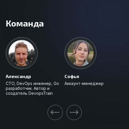
Команда
Александр
Софья
Га
CTO, DevOps инженер, Go
Аккаунт-менеджер
Ку
разработчик. Автор и
создатель DevopsTrain