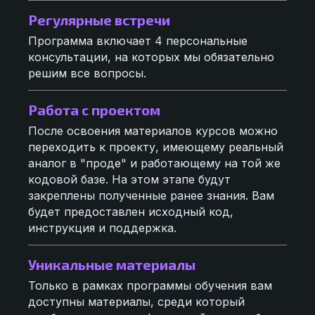
Ранний доступ к курсу
Регулярные встречи
Будьте среди первых, кто получит
Спасибо
Спасибо за обращение
приглашение и специальную цену
Мы с вами свяжемся как только курс будет
Программа включает 4 персональные
Скоро вам придет ответ
готов
консультации, на которых мы обязательно
решим все вопросы.
Закрыть
Закрыть
Отправить
Работа с проектом
После освоения материалов курсов можно
Отправить
переходить к проекту, имеющему реальный
аналог в "проде" и работающему на той же
кодовой базе. На этом этапе будут
закреплены полученные ранее знания. Вам
будет предоставлен исходный код,
инструкция и поддержка.
Уникальные материалы
Только в рамках программы обучения вам
доступны материалы, среди который