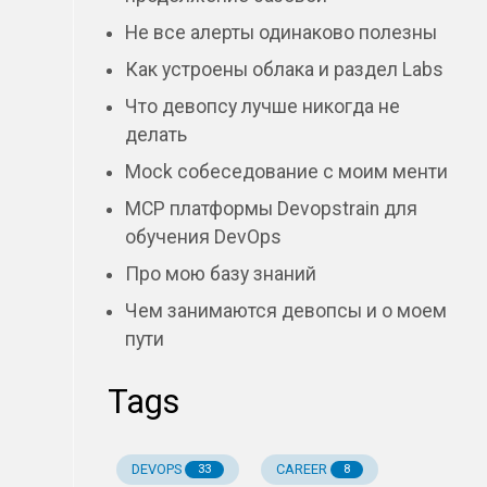
Не все алерты одинаково полезны
Как устроены облака и раздел Labs
Что девопсу лучше никогда не
делать
Mock собеседование с моим менти
MCP платформы Devopstrain для
обучения DevOps
Про мою базу знаний
Чем занимаются девопсы и о моем
пути
Tags
DEVOPS
CAREER
33
8