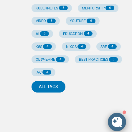
KUBERNETES
MENTORSHIP
6
6
VIDEO
YOUTUBE
6
6
AI
EDUCATION
5
4
K8S
NIXOS
SRE
4
4
4
ОБУЧЕНИЕ
BEST PRACTICIES
4
3
IAC
3
ALL TAGS