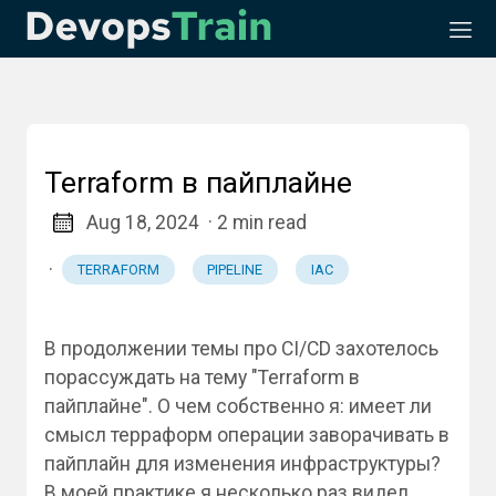
Terraform в пайплайне
Aug 18, 2024
· 2 min read
·
TERRAFORM
PIPELINE
IAC
В продолжении темы про CI/CD захотелось
порассуждать на тему "Terraform в
пайплайне". О чем собственно я: имеет ли
смысл терраформ операции заворачивать в
пайплайн для изменения инфраструктуры?
В моей практике я несколько раз видел