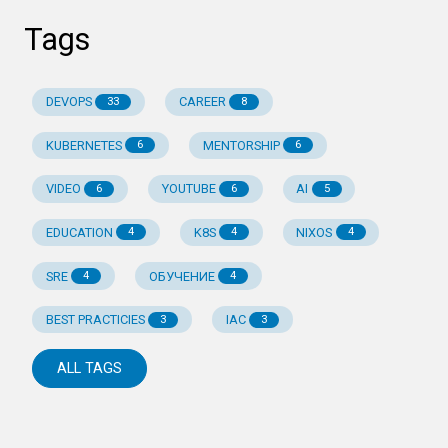
Tags
DEVOPS
CAREER
33
8
KUBERNETES
MENTORSHIP
6
6
VIDEO
YOUTUBE
AI
6
6
5
EDUCATION
K8S
NIXOS
4
4
4
SRE
ОБУЧЕНИЕ
4
4
BEST PRACTICIES
IAC
3
3
ALL TAGS