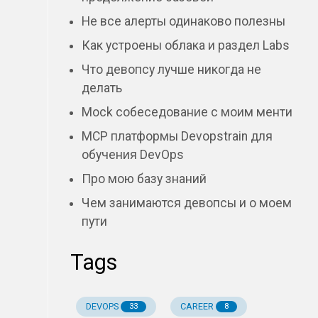
Не все алерты одинаково полезны
Как устроены облака и раздел Labs
Что девопсу лучше никогда не
делать
Mock собеседование с моим менти
MCP платформы Devopstrain для
обучения DevOps
Про мою базу знаний
Чем занимаются девопсы и о моем
пути
Tags
DEVOPS
CAREER
33
8