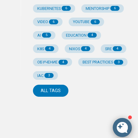
KUBERNETES
MENTORSHIP
6
6
VIDEO
YOUTUBE
6
6
AI
EDUCATION
5
4
K8S
NIXOS
SRE
4
4
4
ОБУЧЕНИЕ
BEST PRACTICIES
4
3
IAC
3
ALL TAGS